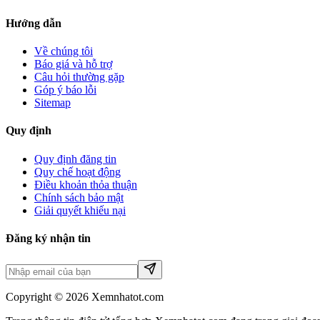
Hướng dẫn
Về chúng tôi
Báo giá và hỗ trợ
Câu hỏi thường gặp
Góp ý báo lỗi
Sitemap
Quy định
Quy định đăng tin
Quy chế hoạt động
Điều khoản thỏa thuận
Chính sách bảo mật
Giải quyết khiếu nại
Đăng ký nhận tin
Copyright © 2026 Xemnhatot.com