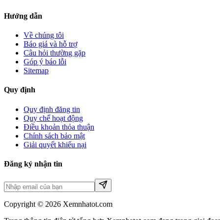
Hướng dẫn
Về chúng tôi
Báo giá và hỗ trợ
Câu hỏi thường gặp
Góp ý báo lỗi
Sitemap
Quy định
Quy định đăng tin
Quy chế hoạt động
Điều khoản thỏa thuận
Chính sách bảo mật
Giải quyết khiếu nại
Đăng ký nhận tin
Copyright © 2026 Xemnhatot.com