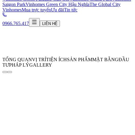
Saigon Park
Vinhomes Green City Hậu Nghĩa
The Global City
Vinhomes
Mua trực tuyến
Ưu đãi
Tin tức
0966.765.417
LIÊN HỆ
TỔNG QUAN
VỊ TRÍ
TIỆN ÍCH
SẢN PHẨM
MẶT BẰNG
ĐẦU
TƯ
PHÁP LÝ
GALLERY
Vinhomes Saigon Park
Thành phố Công viên Tri thức hàng đầu
châu Á
THÔNG TIN ĐĂNG KÝ