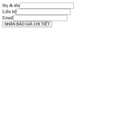
Họ & tên
Liên hệ
Email
NHẬN BÁO GIÁ CHI TIẾT
1
.
Đường Vành đai 3
: Trục đường huyết mạch kết nối 4 tỉnh thành, đi
qua trực tiếp khu vực dự án.