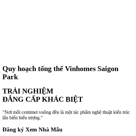
60 tòa chung cư cao 12 – 22 tầng, thiết kế hiện đại, tối ưu công
năng, tầm nhìn toàn cảnh xanh mát.
Diện tích từ
Đa dạng diện tích
1.500 căn nhà ở xã hội và 815 căn tái định cư với quy hoạch đồng
bộ cùng hệ tiện ích hoàn chỉnh.
Diện tích từ
Đang cập nhật
Quy hoạch tổng thể Vinhomes Saigon
Park
TRẢI NGHIỆM
ĐẲNG CẤP KHÁC BIỆT
"Nơi mỗi centimet vuông đều là một tác phẩm nghệ thuật kiến trúc
lấn biển biểu tượng."
Đăng ký Xem Nhà Mẫu