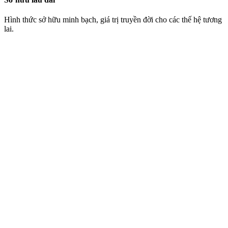
Hình thức sở hữu minh bạch, giá trị truyền đời cho các thế hệ tương
lai.
Tên pháp lý: Khu đô thị Đại học Quốc tế
Cập nhật mới nhất
Quy hoạch phân khu tỷ lệ 1/2000
Đã phê duyệt
Chủ đầu tư: Tập đoàn Vingroup
2023
Hình thức sở hữu lâu dài
Vĩnh viễn