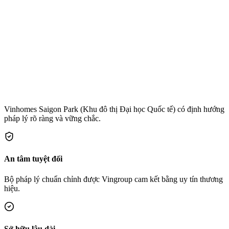
đầu tư F0 hấp dẫn nhất với giá bán ưu đãi nhất cho các nhà đầu tư
tiên phong.
Hệ sinh thái All-in-One
: Sự hiện diện của Vincom, Vinmec,
Vinpearl Golf Léman và Vinschool luôn là bảo chứng mạnh mẽ
nhất cho tính thanh khoản và biên độ tăng giá.
Vinhomes Saigon Park (Khu đô thị Đại học Quốc tế) có định hướng
pháp lý rõ ràng và vững chắc.
An tâm tuyệt đối
Bộ pháp lý chuẩn chỉnh được Vingroup cam kết bằng uy tín thương
hiệu.
Sở hữu lâu dài