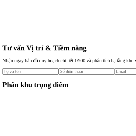
Sở hữu quy mô lên tới 117.4ha tại vị trí đắc địa nhất An Phú, dự án
nhạc nước lớn nhất Đông Nam Á và hệ thống Vincom Mega Mall 12.
Tư vấn Vị trí & Tiềm năng
Nhận ngay bản đồ quy hoạch chi tiết 1/500 và phân tích hạ tầng khu
Phân khu trọng điểm