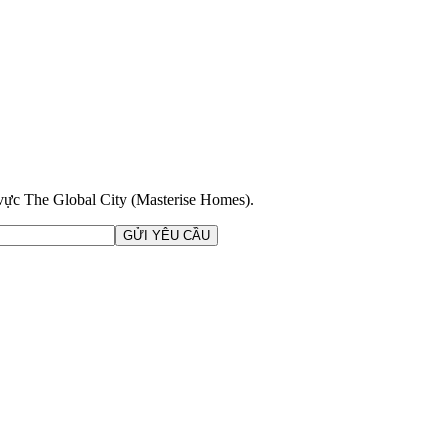
 không chỉ mang đến không gian sống đẳng cấp mà còn là trung tâm vui
3ha.
 vực The Global City (Masterise Homes).
GỬI YÊU CẦU