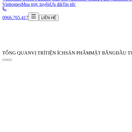
Vinhomes
Mua trực tuyến
Ưu đãi
Tin tức
0966.765.417
LIÊN HỆ
TỔNG QUAN
VỊ TRÍ
TIỆN ÍCH
SẢN PHẨM
MẶT BẰNG
ĐẦU T
The Global City (Masterise Homes)
The New Downtown - Biểu tượng thịnh vư
THÔNG TIN ĐĂNG KÝ
The Global City là khu đô thị phức hợp hiện đại bậc nhất Việt Nam
Partners - đơn vị đứng sau những công trình biểu tượng như Apple 