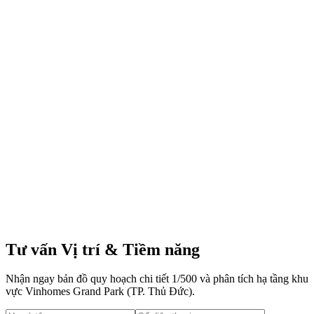
đầu tiên tại TP.HCM, được vận hành theo mô hình thành công của
các đô thị hàng đầu thế giới như Singapore, Nhật Bản và Hàn
Quốc.
Tọa lạc tại cửa ngõ phía Đông - nơi đang chuyển mình mạnh mẽ
thành trung tâm sáng tạo và công nghệ, dự án mang đến trải nghiệm
sống nghỉ dưỡng mỗi ngày giữa lòng đại công viên 36ha với 15 chủ
đề đa dạng. Hệ sinh thái 'All-in-one' từ Vingroup đảm bảo mọi nhu
cầu từ giáo dục (Vinschool), y tế (Vinmec), mua sắm (Vincom) đến
di chuyển xanh (VinBus) đều được đáp ứng hoàn hảo.
Tư vấn Vị trí & Tiềm năng
Nhận ngay bản đồ quy hoạch chi tiết 1/500 và phân tích hạ tầng khu
vực Vinhomes Grand Park (TP. Thủ Đức).