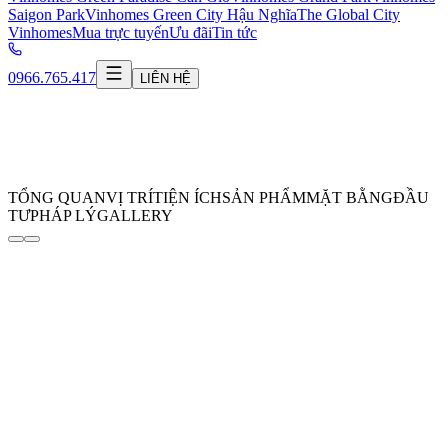
Saigon Park
Vinhomes Green City Hậu Nghĩa
The Global City
Vinhomes
Mua trực tuyến
Ưu đãi
Tin tức
0966.765.417
LIÊN HỆ
TỔNG QUAN
VỊ TRÍ
TIỆN ÍCH
SẢN PHẨM
MẶT BẰNG
ĐẦU
TƯ
PHÁP LÝ
GALLERY
Vinhomes Grand Park (TP. Thủ Đức)
Đại đô thị thông minh chuẩn mực quốc tế
THÔNG TIN ĐĂNG KÝ
Vinhomes Grand Park là thành phố thông minh đẳng cấp quốc tế