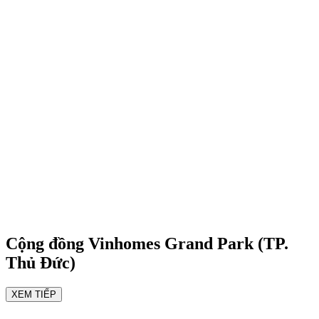
 TRỢ TRỰC TIẾP 24/7
Cộng đồng
Vinhomes Grand Park (TP.
Thủ Đức)
XEM TIẾP