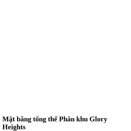
Trực diện công viên 36ha, hưởng trọn tầm nhìn xanh và sông Đồng
Nai thơ mộng.
Diện tích từ
35m² - 120m²
Phố thương mại sầm uất, tiềm năng kinh doanh vượt trội ngay tâm
điểm đại đô thị.
Diện tích từ
84m² - 180m²
Không gian sống vương giả, kiến trúc Địa Trung Hải tinh tế giữa
phố thị.
Diện tích từ
170m² - 680m²
Mặt bằng tổng thể Phân khu Glory
Heights