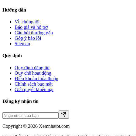
Hướng dẫn
Về chúng tôi
Báo giá và hỗ trợ
Câu hỏi thường gặp
Góp ý báo lỗi
Sitemap
Quy định
Quy định đăng tin
Quy chế hoạt động
Điều khoản thỏa thuận
Chính sách bảo mật
Giải quyết khiếu nại
Đăng ký nhận tin
Copyright © 2026 Xemnhatot.com