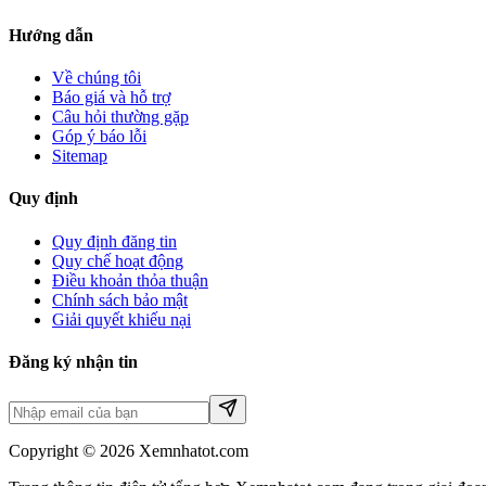
Hướng dẫn
Về chúng tôi
Báo giá và hỗ trợ
Câu hỏi thường gặp
Góp ý báo lỗi
Sitemap
Quy định
Quy định đăng tin
Quy chế hoạt động
Điều khoản thỏa thuận
Chính sách bảo mật
Giải quyết khiếu nại
Đăng ký nhận tin
Copyright © 2026 Xemnhatot.com