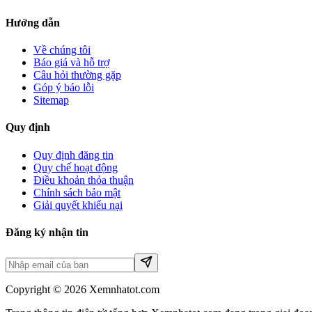
Hướng dẫn
Về chúng tôi
Báo giá và hỗ trợ
Câu hỏi thường gặp
Góp ý báo lỗi
Sitemap
Quy định
Quy định đăng tin
Quy chế hoạt động
Điều khoản thỏa thuận
Chính sách bảo mật
Giải quyết khiếu nại
Đăng ký nhận tin
Copyright © 2026 Xemnhatot.com