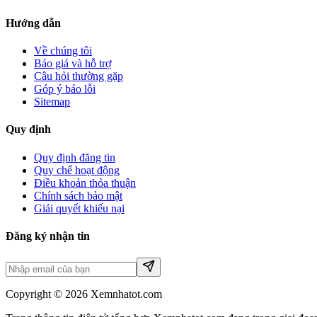
Hướng dẫn
Về chúng tôi
Báo giá và hỗ trợ
Câu hỏi thường gặp
Góp ý báo lỗi
Sitemap
Quy định
Quy định đăng tin
Quy chế hoạt động
Điều khoản thỏa thuận
Chính sách bảo mật
Giải quyết khiếu nại
Đăng ký nhận tin
Copyright © 2026 Xemnhatot.com