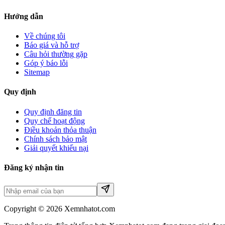
Hướng dẫn
Về chúng tôi
Báo giá và hỗ trợ
Câu hỏi thường gặp
Góp ý báo lỗi
Sitemap
Quy định
Quy định đăng tin
Quy chế hoạt động
Điều khoản thỏa thuận
Chính sách bảo mật
Giải quyết khiếu nại
Đăng ký nhận tin
Copyright © 2026 Xemnhatot.com