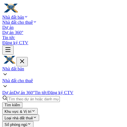
Nhà đất bán
Nhà đất cho thuê
Dự án
Dự án 360°
Tin tức
Đăng ký CTV
Nhà đất bán
Nhà đất cho thuê
Dự án
Dự án 360°
Tin tức
Đăng ký CTV
Tìm kiếm
Khu vực & Vị trí
Loại nhà đất thuê
Số phòng ngủ