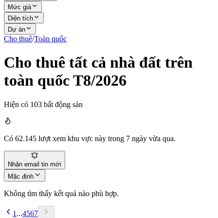
Mức giá
Diện tích
Dự án
Cho thuê
/
Toàn quốc
Cho thuê tất cả nhà đất trên
toàn quốc T8/2026
Hiện có
103
bất động sản
Có
62.145
lượt xem khu vực này trong 7 ngày vừa qua.
Nhận email tin mới
Mặc định
Không tìm thấy kết quả nào phù hợp.
1
...
4
5
6
7