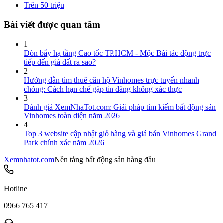
Trên 50 triệu
Bài viết được quan tâm
1
Đòn bẩy hạ tầng Cao tốc TP.HCM - Mộc Bài tác động trực
tiếp đến giá đất ra sao?
2
Hướng dẫn tìm thuê căn hộ Vinhomes trực tuyến nhanh
chóng: Cách hạn chế gặp tin đăng không xác thực
3
Đánh giá XemNhaTot.com: Giải pháp tìm kiếm bất động sản
Vinhomes toàn diện năm 2026
4
Top 3 website cập nhật giỏ hàng và giá bán Vinhomes Grand
Park chính xác năm 2026
Xemnhatot.com
Nền tảng bất động sản hàng đầu
Hotline
0966 765 417