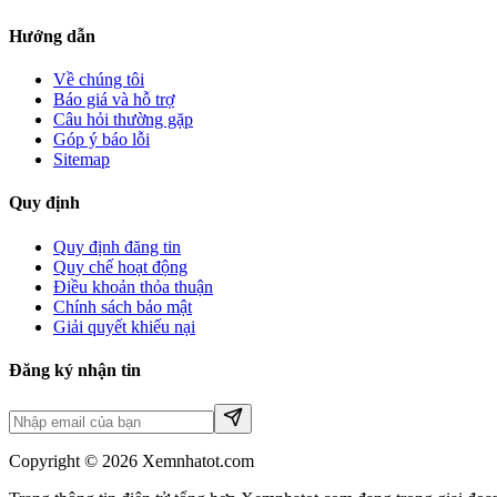
Hướng dẫn
Về chúng tôi
Báo giá và hỗ trợ
Câu hỏi thường gặp
Góp ý báo lỗi
Sitemap
Quy định
Quy định đăng tin
Quy chế hoạt động
Điều khoản thỏa thuận
Chính sách bảo mật
Giải quyết khiếu nại
Đăng ký nhận tin
Copyright © 2026 Xemnhatot.com