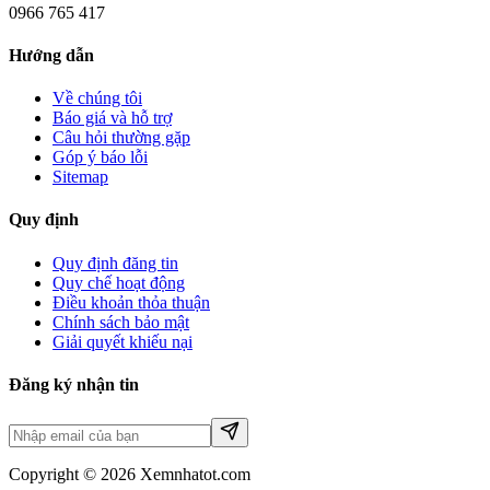
0966 765 417
Hướng dẫn
Về chúng tôi
Báo giá và hỗ trợ
Câu hỏi thường gặp
Góp ý báo lỗi
Sitemap
Quy định
Quy định đăng tin
Quy chế hoạt động
Điều khoản thỏa thuận
Chính sách bảo mật
Giải quyết khiếu nại
Đăng ký nhận tin
Copyright © 2026 Xemnhatot.com