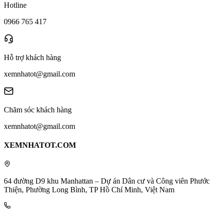
Hotline
0966 765 417
Hỗ trợ khách hàng
xemnhatot@gmail.com
Chăm sóc khách hàng
xemnhatot@gmail.com
XEMNHATOT.COM
64 đường D9 khu Manhattan – Dự án Dân cư và Công viên Phước
Thiện, Phường Long Bình, TP Hồ Chí Minh, Việt Nam