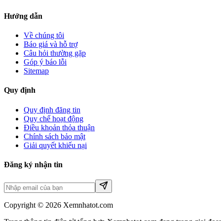
Hướng dẫn
Về chúng tôi
Báo giá và hỗ trợ
Câu hỏi thường gặp
Góp ý báo lỗi
Sitemap
Quy định
Quy định đăng tin
Quy chế hoạt động
Điều khoản thỏa thuận
Chính sách bảo mật
Giải quyết khiếu nại
Đăng ký nhận tin
Copyright © 2026 Xemnhatot.com