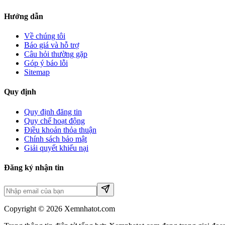
Hướng dẫn
Về chúng tôi
Báo giá và hỗ trợ
Câu hỏi thường gặp
Góp ý báo lỗi
Sitemap
Quy định
Quy định đăng tin
Quy chế hoạt động
Điều khoản thỏa thuận
Chính sách bảo mật
Giải quyết khiếu nại
Đăng ký nhận tin
Copyright © 2026 Xemnhatot.com