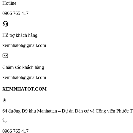
Hotline
0966 765 417
Hỗ trợ khách hàng
xemnhatot@gmail.com
Chăm sóc khách hàng
xemnhatot@gmail.com
XEMNHATOT.COM
64 đường D9 khu Manhattan – Dự án Dân cư và Công viên Phước T
0966 765 417