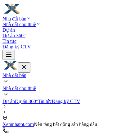
Nhà đất bán
Nhà đất cho thuê
Dự án
Dự án 360°
Tin tức
Đăng ký CTV
Nhà đất bán
Nhà đất cho thuê
Dự án
Dự án 360°
Tin tức
Đăng ký CTV
Xemnhatot.com
Nền tảng bất động sản hàng đầu