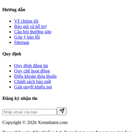
Hướng dẫn
Về chúng tôi
Báo giá và hỗ trợ
Câu hỏi thường gặp
Góp ý báo lỗi
Sitemap
Quy định
Quy định đăng tin
Quy chế hoạt động
Điều khoản thỏa thuận
Chính sách bảo mật
Giải quyết khiếu nại
Đăng ký nhận tin
Copyright © 2026 Xemnhatot.com