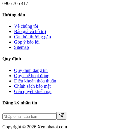
0966 765 417
Hướng dẫn
Về chúng tôi
Báo giá và hỗ trợ
Câu hỏi thường gặp
Góp ý báo lỗi
Sitemap
Quy định
Quy định đăng tin
Quy chế hoạt động
Điều khoản thỏa thuận
Chính sách bảo mật
Giải quyết khiếu nại
Đăng ký nhận tin
Copyright © 2026 Xemnhatot.com