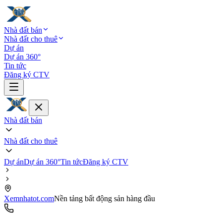
Nhà đất bán
Nhà đất cho thuê
Dự án
Dự án 360°
Tin tức
Đăng ký CTV
Nhà đất bán
Nhà đất cho thuê
Dự án
Dự án 360°
Tin tức
Đăng ký CTV
Xemnhatot.com
Nền tảng bất động sản hàng đầu