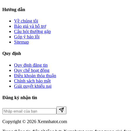
Hướng dẫn
Về chúng tôi
Báo giá và hỗ trợ
Câu hỏi thường gặp
Góp ý báo lỗi
Sitemap
Quy định
Quy định đăng tin
Quy chế hoạt động
Điều khoản thỏa thuận
Chính sách bảo mật
Giải quyết khiếu nại
Đăng ký nhận tin
Copyright © 2026 Xemnhatot.com