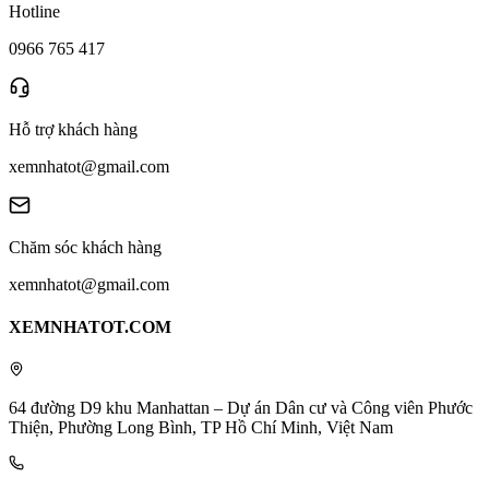
Hotline
0966 765 417
Hỗ trợ khách hàng
xemnhatot@gmail.com
Chăm sóc khách hàng
xemnhatot@gmail.com
XEMNHATOT.COM
64 đường D9 khu Manhattan – Dự án Dân cư và Công viên Phước
Thiện, Phường Long Bình, TP Hồ Chí Minh, Việt Nam