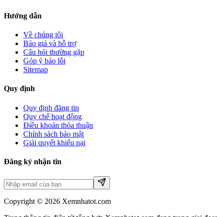
Hướng dẫn
Về chúng tôi
Báo giá và hỗ trợ
Câu hỏi thường gặp
Góp ý báo lỗi
Sitemap
Quy định
Quy định đăng tin
Quy chế hoạt động
Điều khoản thỏa thuận
Chính sách bảo mật
Giải quyết khiếu nại
Đăng ký nhận tin
Copyright © 2026 Xemnhatot.com