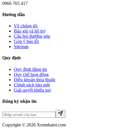
0966 765 417
Hướng dẫn
Về chúng tôi
Báo giá và hỗ trợ
Câu hỏi thường gặp
Góp ý báo lỗi
Sitemap
Quy định
Quy định đăng tin
Quy chế hoạt động
Điều khoản thỏa thuận
Chính sách bảo mật
Giải quyết khiếu nại
Đăng ký nhận tin
Copyright © 2026 Xemnhatot.com