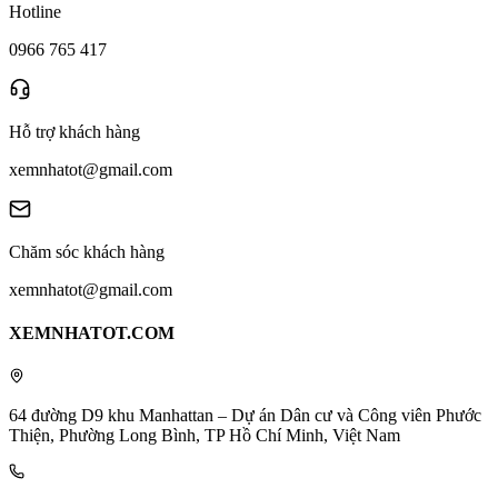
Hotline
0966 765 417
Hỗ trợ khách hàng
xemnhatot@gmail.com
Chăm sóc khách hàng
xemnhatot@gmail.com
XEMNHATOT.COM
64 đường D9 khu Manhattan – Dự án Dân cư và Công viên Phước
Thiện, Phường Long Bình, TP Hồ Chí Minh, Việt Nam