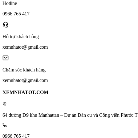
Hotline
0966 765 417
Hỗ trợ khách hàng
xemnhatot@gmail.com
Chăm sóc khách hàng
xemnhatot@gmail.com
XEMNHATOT.COM
64 đường D9 khu Manhattan – Dự án Dân cư và Công viên Phước T
0966 765 417