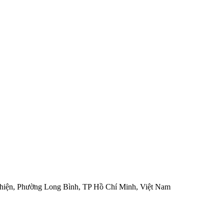
hiện, Phường Long Bình, TP Hồ Chí Minh, Việt Nam