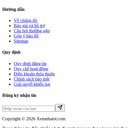
Hướng dẫn
Về chúng tôi
Báo giá và hỗ trợ
Câu hỏi thường gặp
Góp ý báo lỗi
Sitemap
Quy định
Quy định đăng tin
Quy chế hoạt động
Điều khoản thỏa thuận
Chính sách bảo mật
Giải quyết khiếu nại
Đăng ký nhận tin
Copyright © 2026 Xemnhatot.com