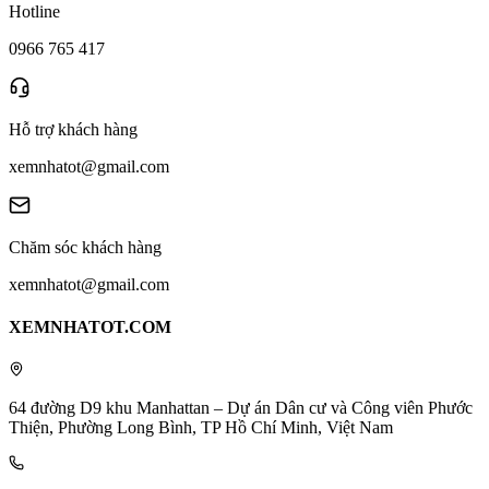
Hotline
0966 765 417
Hỗ trợ khách hàng
xemnhatot@gmail.com
Chăm sóc khách hàng
xemnhatot@gmail.com
XEMNHATOT.COM
64 đường D9 khu Manhattan – Dự án Dân cư và Công viên Phước
Thiện, Phường Long Bình, TP Hồ Chí Minh, Việt Nam