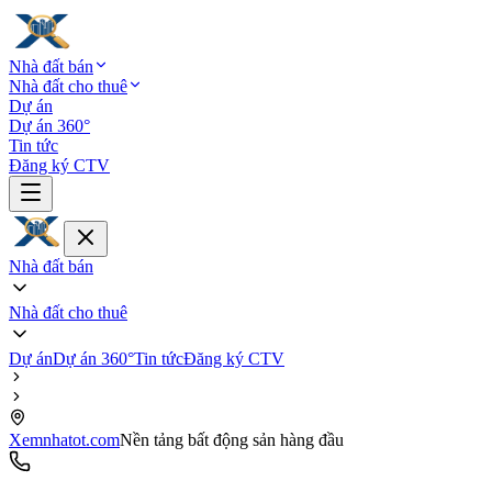
Nhà đất bán
Nhà đất cho thuê
Dự án
Dự án 360°
Tin tức
Đăng ký CTV
Nhà đất bán
Nhà đất cho thuê
Dự án
Dự án 360°
Tin tức
Đăng ký CTV
Xemnhatot.com
Nền tảng bất động sản hàng đầu