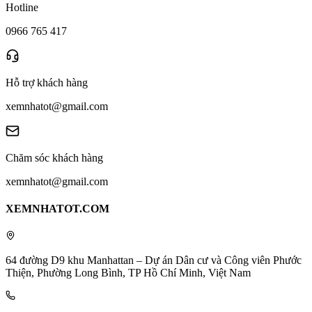
Hotline
0966 765 417
Hỗ trợ khách hàng
xemnhatot@gmail.com
Chăm sóc khách hàng
xemnhatot@gmail.com
XEMNHATOT.COM
64 đường D9 khu Manhattan – Dự án Dân cư và Công viên Phước
Thiện, Phường Long Bình, TP Hồ Chí Minh, Việt Nam