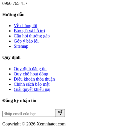
0966 765 417
Hướng dẫn
Về chúng tôi
Báo giá và hỗ trợ
Câu hỏi thường gặp
Góp ý báo lỗi
Sitemap
Quy định
Quy định đăng tin
Quy chế hoạt động
Điều khoản thỏa thuận
Chính sách bảo mật
Giải quyết khiếu nại
Đăng ký nhận tin
Copyright © 2026 Xemnhatot.com