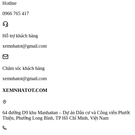
Hotline
0966 765 417
Hỗ trợ khách hàng
xemnhatot@gmail.com
Chăm sóc khách hàng
xemnhatot@gmail.com
XEMNHATOT.COM
64 đường D9 khu Manhattan – Dự án Dân cư và Công viên Phước
Thiện, Phường Long Bình, TP Hồ Chí Minh, Việt Nam