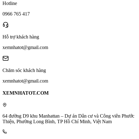
Hotline
0966 765 417
Hỗ trợ khách hàng
xemnhatot@gmail.com
Chăm sóc khách hàng
xemnhatot@gmail.com
XEMNHATOT.COM
64 đường D9 khu Manhattan – Dự án Dân cư và Công viên Phước
Thiện, Phường Long Bình, TP Hồ Chí Minh, Việt Nam