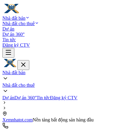
Nhà đất bán
Nhà đất cho thuê
Dự án
Dự án 360°
Tin tức
Đăng ký CTV
Nhà đất bán
Nhà đất cho thuê
Dự án
Dự án 360°
Tin tức
Đăng ký CTV
Xemnhatot.com
Nền tảng bất động sản hàng đầu