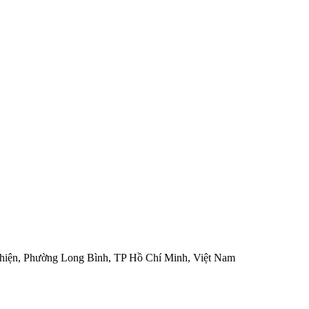
hiện, Phường Long Bình, TP Hồ Chí Minh, Việt Nam