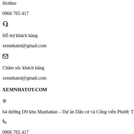
Hotline
0966 765 417
Hỗ trợ khách hàng
xemnhatot@gmail.com
Chăm sóc khách hàng
xemnhatot@gmail.com
XEMNHATOT.COM
64 đường D9 khu Manhattan – Dự án Dân cư và Công viên Phước T
0966 765 417