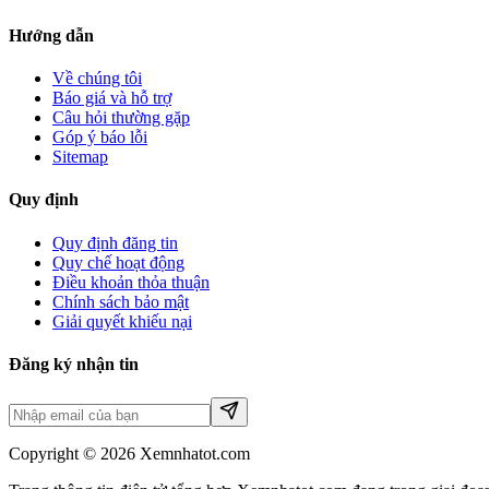
Hướng dẫn
Về chúng tôi
Báo giá và hỗ trợ
Câu hỏi thường gặp
Góp ý báo lỗi
Sitemap
Quy định
Quy định đăng tin
Quy chế hoạt động
Điều khoản thỏa thuận
Chính sách bảo mật
Giải quyết khiếu nại
Đăng ký nhận tin
Copyright © 2026 Xemnhatot.com