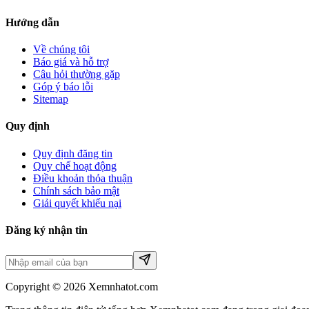
Hướng dẫn
Về chúng tôi
Báo giá và hỗ trợ
Câu hỏi thường gặp
Góp ý báo lỗi
Sitemap
Quy định
Quy định đăng tin
Quy chế hoạt động
Điều khoản thỏa thuận
Chính sách bảo mật
Giải quyết khiếu nại
Đăng ký nhận tin
Copyright © 2026 Xemnhatot.com