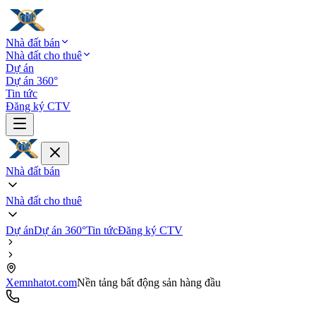
Nhà đất bán
Nhà đất cho thuê
Dự án
Dự án 360°
Tin tức
Đăng ký CTV
Nhà đất bán
Nhà đất cho thuê
Dự án
Dự án 360°
Tin tức
Đăng ký CTV
Xemnhatot.com
Nền tảng bất động sản hàng đầu