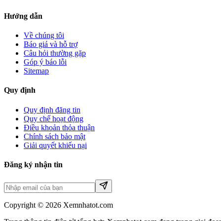
Hướng dẫn
Về chúng tôi
Báo giá và hỗ trợ
Câu hỏi thường gặp
Góp ý báo lỗi
Sitemap
Quy định
Quy định đăng tin
Quy chế hoạt động
Điều khoản thỏa thuận
Chính sách bảo mật
Giải quyết khiếu nại
Đăng ký nhận tin
Copyright © 2026 Xemnhatot.com