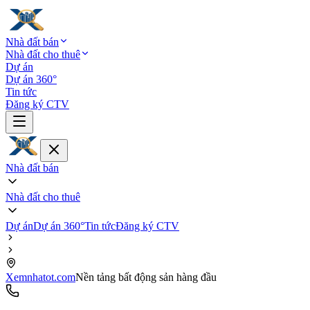
Nhà đất bán
Nhà đất cho thuê
Dự án
Dự án 360°
Tin tức
Đăng ký CTV
Nhà đất bán
Nhà đất cho thuê
Dự án
Dự án 360°
Tin tức
Đăng ký CTV
Xemnhatot.com
Nền tảng bất động sản hàng đầu