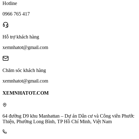
Hotline
0966 765 417
Hỗ trợ khách hàng
xemnhatot@gmail.com
Chăm sóc khách hàng
xemnhatot@gmail.com
XEMNHATOT.COM
64 đường D9 khu Manhattan – Dự án Dân cư và Công viên Phước
Thiện, Phường Long Bình, TP Hồ Chí Minh, Việt Nam