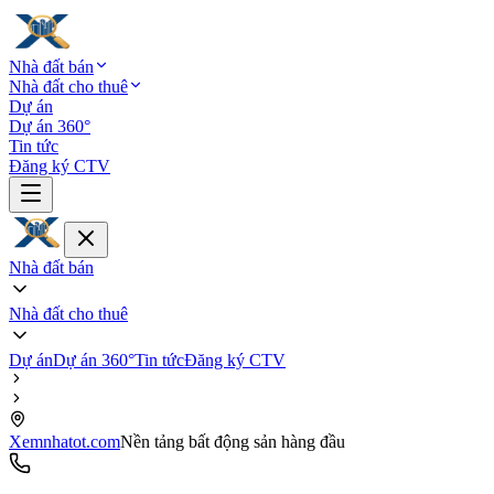
Nhà đất bán
Nhà đất cho thuê
Dự án
Dự án 360°
Tin tức
Đăng ký CTV
Nhà đất bán
Nhà đất cho thuê
Dự án
Dự án 360°
Tin tức
Đăng ký CTV
Xemnhatot.com
Nền tảng bất động sản hàng đầu