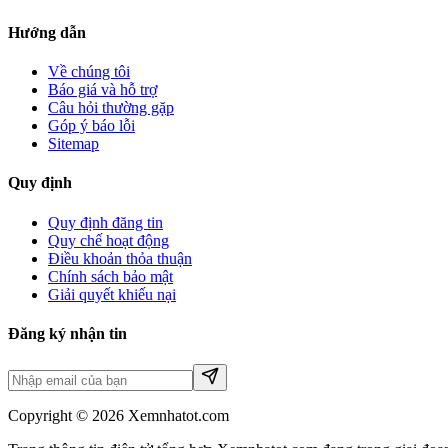
Hướng dẫn
Về chúng tôi
Báo giá và hỗ trợ
Câu hỏi thường gặp
Góp ý báo lỗi
Sitemap
Quy định
Quy định đăng tin
Quy chế hoạt động
Điều khoản thỏa thuận
Chính sách bảo mật
Giải quyết khiếu nại
Đăng ký nhận tin
Copyright © 2026 Xemnhatot.com