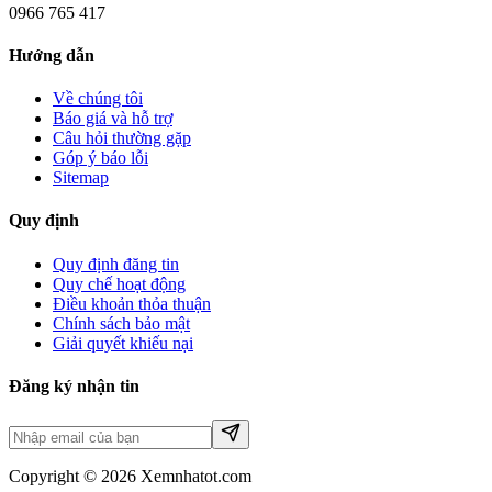
0966 765 417
Hướng dẫn
Về chúng tôi
Báo giá và hỗ trợ
Câu hỏi thường gặp
Góp ý báo lỗi
Sitemap
Quy định
Quy định đăng tin
Quy chế hoạt động
Điều khoản thỏa thuận
Chính sách bảo mật
Giải quyết khiếu nại
Đăng ký nhận tin
Copyright © 2026 Xemnhatot.com