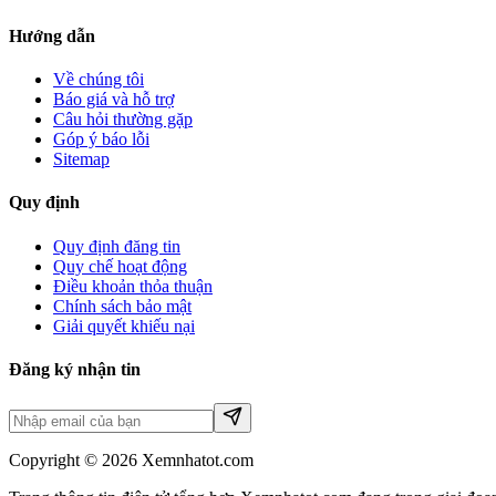
Hướng dẫn
Về chúng tôi
Báo giá và hỗ trợ
Câu hỏi thường gặp
Góp ý báo lỗi
Sitemap
Quy định
Quy định đăng tin
Quy chế hoạt động
Điều khoản thỏa thuận
Chính sách bảo mật
Giải quyết khiếu nại
Đăng ký nhận tin
Copyright © 2026 Xemnhatot.com