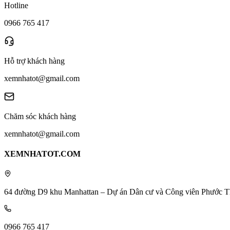
Hotline
0966 765 417
Hỗ trợ khách hàng
xemnhatot@gmail.com
Chăm sóc khách hàng
xemnhatot@gmail.com
XEMNHATOT.COM
64 đường D9 khu Manhattan – Dự án Dân cư và Công viên Phước T
0966 765 417