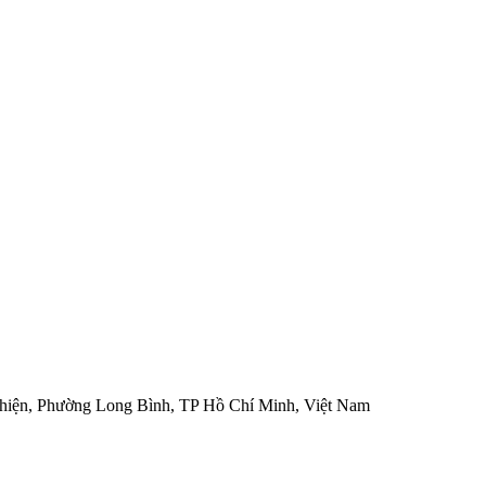
hiện, Phường Long Bình, TP Hồ Chí Minh, Việt Nam