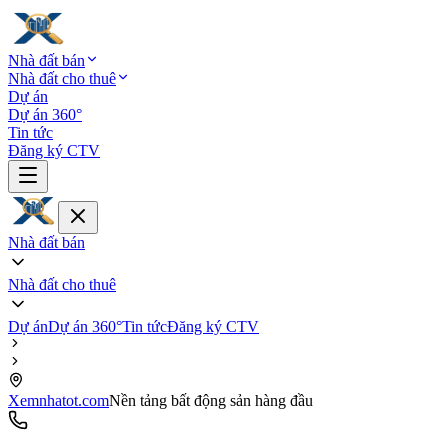
Nhà đất bán
Nhà đất cho thuê
Dự án
Dự án 360°
Tin tức
Đăng ký CTV
Nhà đất bán
Nhà đất cho thuê
Dự án
Dự án 360°
Tin tức
Đăng ký CTV
Xemnhatot.com
Nền tảng bất động sản hàng đầu