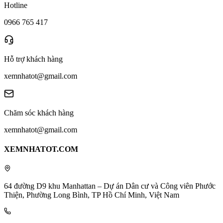
Hotline
0966 765 417
Hỗ trợ khách hàng
xemnhatot@gmail.com
Chăm sóc khách hàng
xemnhatot@gmail.com
XEMNHATOT.COM
64 đường D9 khu Manhattan – Dự án Dân cư và Công viên Phước
Thiện, Phường Long Bình, TP Hồ Chí Minh, Việt Nam