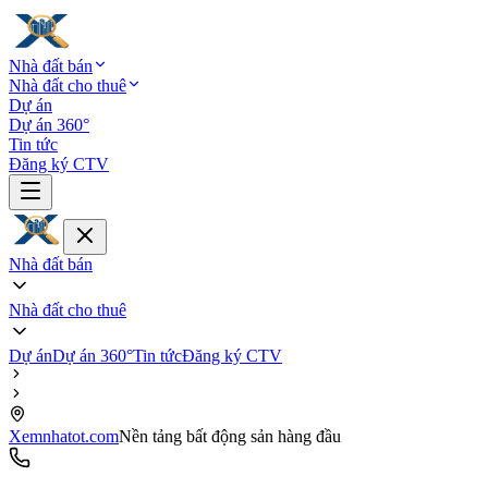
Nhà đất bán
Nhà đất cho thuê
Dự án
Dự án 360°
Tin tức
Đăng ký CTV
Nhà đất bán
Nhà đất cho thuê
Dự án
Dự án 360°
Tin tức
Đăng ký CTV
Xemnhatot.com
Nền tảng bất động sản hàng đầu