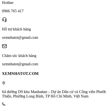
Hotline
0966 765 417
Hỗ trợ khách hàng
xemnhatot@gmail.com
Chăm sóc khách hàng
xemnhatot@gmail.com
XEMNHATOT.COM
64 đường D9 khu Manhattan – Dự án Dân cư và Công viên Phước
Thiện, Phường Long Bình, TP Hồ Chí Minh, Việt Nam