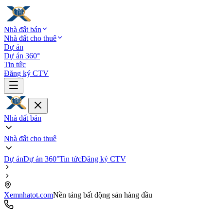
Nhà đất bán
Nhà đất cho thuê
Dự án
Dự án 360°
Tin tức
Đăng ký CTV
Nhà đất bán
Nhà đất cho thuê
Dự án
Dự án 360°
Tin tức
Đăng ký CTV
Xemnhatot.com
Nền tảng bất động sản hàng đầu