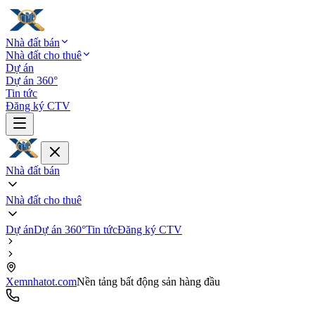
Nhà đất bán
Nhà đất cho thuê
Dự án
Dự án 360°
Tin tức
Đăng ký CTV
Nhà đất bán
Nhà đất cho thuê
Dự án
Dự án 360°
Tin tức
Đăng ký CTV
Xemnhatot.com
Nền tảng bất động sản hàng đầu