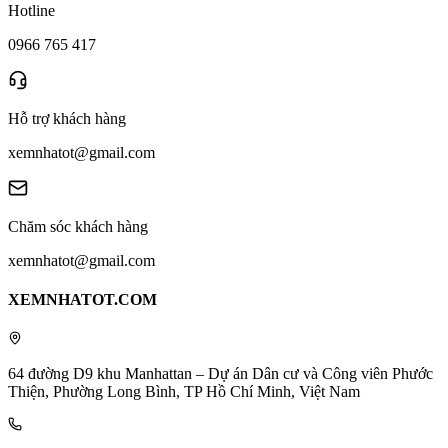
Hotline
0966 765 417
Hỗ trợ khách hàng
xemnhatot@gmail.com
Chăm sóc khách hàng
xemnhatot@gmail.com
XEMNHATOT.COM
64 đường D9 khu Manhattan – Dự án Dân cư và Công viên Phước
Thiện, Phường Long Bình, TP Hồ Chí Minh, Việt Nam