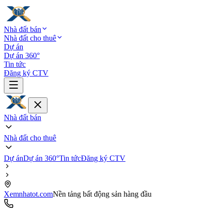
Nhà đất bán
Nhà đất cho thuê
Dự án
Dự án 360°
Tin tức
Đăng ký CTV
Nhà đất bán
Nhà đất cho thuê
Dự án
Dự án 360°
Tin tức
Đăng ký CTV
Xemnhatot.com
Nền tảng bất động sản hàng đầu