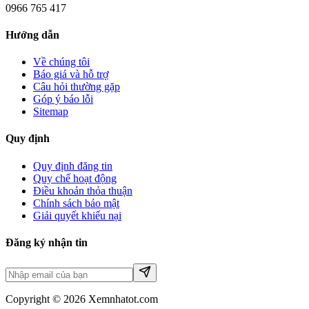
0966 765 417
Hướng dẫn
Về chúng tôi
Báo giá và hỗ trợ
Câu hỏi thường gặp
Góp ý báo lỗi
Sitemap
Quy định
Quy định đăng tin
Quy chế hoạt động
Điều khoản thỏa thuận
Chính sách bảo mật
Giải quyết khiếu nại
Đăng ký nhận tin
Copyright © 2026 Xemnhatot.com