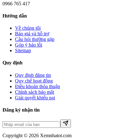
0966 765 417
Hướng dẫn
Về chúng tôi
Báo giá và hỗ trợ
Câu hỏi thường gặp
Góp ý báo lỗi
Sitemap
Quy định
Quy định đăng tin
Quy chế hoạt động
Điều khoản thỏa thuận
Chính sách bảo mật
Giải quyết khiếu nại
Đăng ký nhận tin
Copyright © 2026 Xemnhatot.com