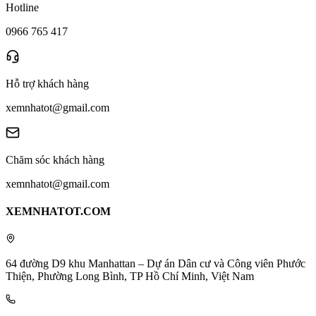
Hotline
0966 765 417
Hỗ trợ khách hàng
xemnhatot@gmail.com
Chăm sóc khách hàng
xemnhatot@gmail.com
XEMNHATOT.COM
64 đường D9 khu Manhattan – Dự án Dân cư và Công viên Phước
Thiện, Phường Long Bình, TP Hồ Chí Minh, Việt Nam