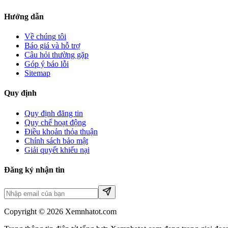
Hướng dẫn
Về chúng tôi
Báo giá và hỗ trợ
Câu hỏi thường gặp
Góp ý báo lỗi
Sitemap
Quy định
Quy định đăng tin
Quy chế hoạt động
Điều khoản thỏa thuận
Chính sách bảo mật
Giải quyết khiếu nại
Đăng ký nhận tin
Copyright © 2026 Xemnhatot.com