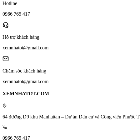
Hotline
0966 765 417
Hỗ trợ khách hàng
xemnhatot@gmail.com
Chăm sóc khách hàng
xemnhatot@gmail.com
XEMNHATOT.COM
64 đường D9 khu Manhattan – Dự án Dân cư và Công viên Phước T
0966 765 417