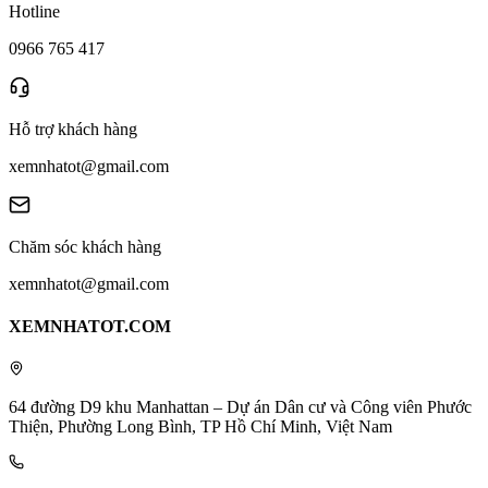
Hotline
0966 765 417
Hỗ trợ khách hàng
xemnhatot@gmail.com
Chăm sóc khách hàng
xemnhatot@gmail.com
XEMNHATOT.COM
64 đường D9 khu Manhattan – Dự án Dân cư và Công viên Phước
Thiện, Phường Long Bình, TP Hồ Chí Minh, Việt Nam