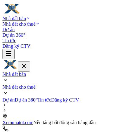
Nhà đất bán
Nhà đất cho thuê
Dự án
Dự án 360°
Tin tức
Đăng ký CTV
Nhà đất bán
Nhà đất cho thuê
Dự án
Dự án 360°
Tin tức
Đăng ký CTV
Xemnhatot.com
Nền tảng bất động sản hàng đầu