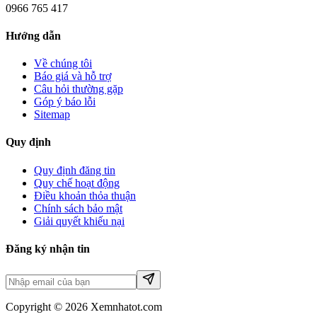
0966 765 417
Hướng dẫn
Về chúng tôi
Báo giá và hỗ trợ
Câu hỏi thường gặp
Góp ý báo lỗi
Sitemap
Quy định
Quy định đăng tin
Quy chế hoạt động
Điều khoản thỏa thuận
Chính sách bảo mật
Giải quyết khiếu nại
Đăng ký nhận tin
Copyright © 2026 Xemnhatot.com