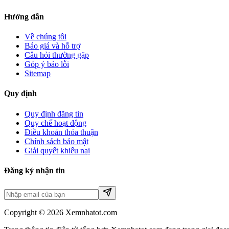
Hướng dẫn
Về chúng tôi
Báo giá và hỗ trợ
Câu hỏi thường gặp
Góp ý báo lỗi
Sitemap
Quy định
Quy định đăng tin
Quy chế hoạt động
Điều khoản thỏa thuận
Chính sách bảo mật
Giải quyết khiếu nại
Đăng ký nhận tin
Copyright © 2026 Xemnhatot.com