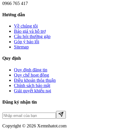
0966 765 417
Hướng dẫn
Về chúng tôi
Báo giá và hỗ trợ
Câu hỏi thường gặp
Góp ý báo lỗi
Sitemap
Quy định
Quy định đăng tin
Quy chế hoạt động
Điều khoản thỏa thuận
Chính sách bảo mật
Giải quyết khiếu nại
Đăng ký nhận tin
Copyright © 2026 Xemnhatot.com